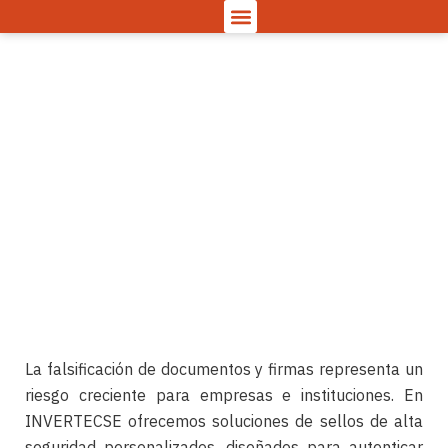
Sellos de Alta
Seguridad:
Protección Contra el
Fraude
mayo 21, 2026
La falsificación de documentos y firmas representa un
riesgo creciente para empresas e instituciones. En
INVERTECSE ofrecemos soluciones de sellos de alta
seguridad personalizados, diseñados para autenticar